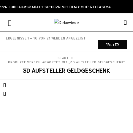
15% JUBILÄUMSRABATT SICHERN MIT DEM CODE: RELEASE24
ERGEBNISSE 1 – 16 VON 21 WERDEN ANGEZEIGT
FILTER
START
PRODUKTE VERSCHLAGWORTET MIT „3D AUFSTELLER GELDGESCHENK“
3D AUFSTELLER GELDGESCHENK