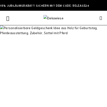
15% JUBILÄUMSRABATT SICHERN MIT DEM CODE: RELEASE24