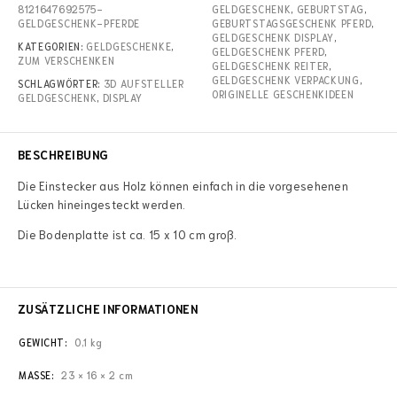
8121647692575-
GELDGESCHENK
,
GEBURTSTAG
,
GELDGESCHENK-PFERDE
GEBURTSTAGSGESCHENK PFERD
,
GELDGESCHENK DISPLAY
,
KATEGORIEN:
GELDGESCHENKE
,
GELDGESCHENK PFERD
,
ZUM VERSCHENKEN
GELDGESCHENK REITER
,
GELDGESCHENK VERPACKUNG
,
SCHLAGWÖRTER:
3D AUFSTELLER
ORIGINELLE GESCHENKIDEEN
GELDGESCHENK
,
DISPLAY
BESCHREIBUNG
Die Einstecker aus Holz können einfach in die vorgesehenen
Lücken hineingesteckt werden.
Die Bodenplatte ist ca. 15 x 10 cm groß.
ZUSÄTZLICHE INFORMATIONEN
GEWICHT
0,1 kg
MASSE
23 × 16 × 2 cm