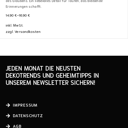
des Glaubens. Ein liebevolles Detail für Taufen, das bleibende
Erinnerungen schafft.
14,90
€
–
16,90
€
inkl. MwSt.
zzgl.
Versandkosten
JEDEN MONAT DIE NEUSTEN
DEKOTRENDS UND GEHEIMTIPPS IN
UNSEREM NEWSLETTER SICHERN!
IMPRESSUM
DATENSCHUTZ
AGB