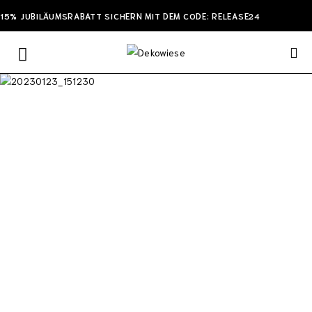
15% JUBILÄUMSRABATT SICHERN MIT DEM CODE: RELEASE24