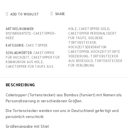
SHARE
ADD TO WISHLIST
ARTIKELNUMMER:
HOLZ
,
CAKETOPPER GOLD
,
8121665847572-CAKETOPPER-
CAKETOPPER PERSONALISIERT
HERZ
FÜR TAUFE
,
GOLDENE
TORTENSTECKER
,
KATEGORIE:
CAKE TOPPER
HOCHZEITSDEKORATION
CAKETOPPER
,
HOCHZEITSTORTE
SCHLAGWÖRTER:
CAKETOPPER
VERZIERUNG
,
TORTENSTECKER
FÜR HOCHZEIT
,
CAKETOPPER FÜR
AUS ROSÉGOLD
,
TORTENSTECKER
KOMMUNION AUS HOLZ
,
FÜR VERLOBUNG
CAKETOPPER FÜR TAUFE AUS
BESCHREIBUNG
Caketopper (Tortenstecker) aus Bambus (furniert) mit Namen als
Personalisierung in verschiedenen Größen.
Die Tortenstecker werden von uns in Deutschland gefertigt und
persönlich verschickt.
Größenangabe mit Stiel: