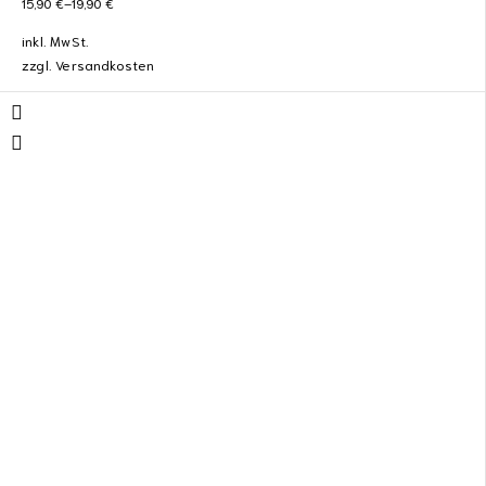
15,90
€
–
19,90
€
inkl. MwSt.
zzgl.
Versandkosten