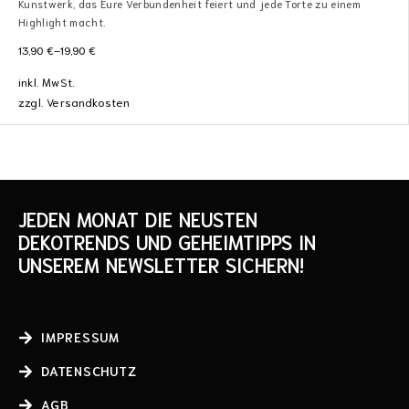
Kunstwerk, das Eure Verbundenheit feiert und jede Torte zu einem
Highlight macht.
13,90
€
–
19,90
€
inkl. MwSt.
zzgl.
Versandkosten
JEDEN MONAT DIE NEUSTEN
DEKOTRENDS UND GEHEIMTIPPS IN
UNSEREM NEWSLETTER SICHERN!
IMPRESSUM
DATENSCHUTZ
AGB