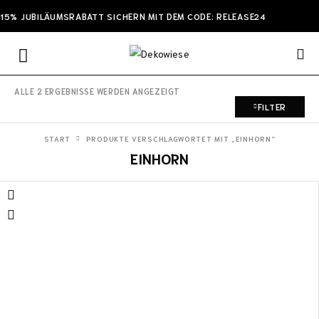
15% JUBILÄUMSRABATT SICHERN MIT DEM CODE: RELEASE24
ALLE 2 ERGEBNISSE WERDEN ANGEZEIGT
FILTER
START
PRODUKTE VERSCHLAGWORTET MIT „EINHORN“
EINHORN