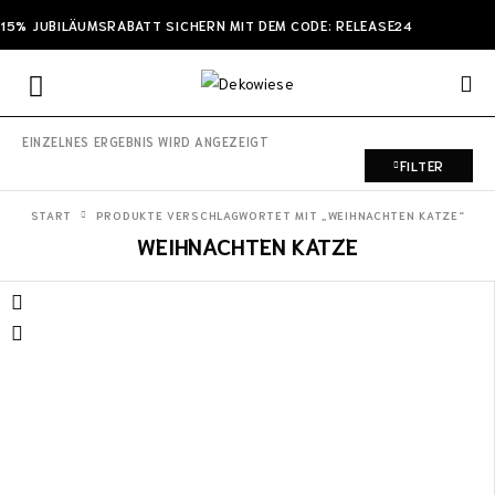
15% JUBILÄUMSRABATT SICHERN MIT DEM CODE: RELEASE24
EINZELNES ERGEBNIS WIRD ANGEZEIGT
FILTER
START
PRODUKTE VERSCHLAGWORTET MIT „WEIHNACHTEN KATZE“
WEIHNACHTEN KATZE