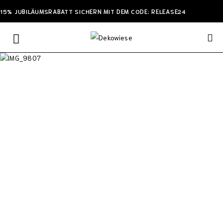
15% JUBILÄUMSRABATT SICHERN MIT DEM CODE: RELEASE24