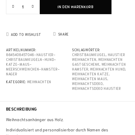
IN DEN WARENKORB
SHARE
ADD TO WISHLIST
ARTIKELNUMMER:
SCHLAGWÖRTER:
8645408457046-HAUSTIER-
CHRISTBAUMKUGEL
,
HAUSTIER
CHRISTBAUMKUGELN-HUND-
WEIHNACHTEN
,
WEIHNACHTEN
KATZE-MAUS-
GASTGESCHENK
,
WEIHNACHTEN
MEERSCHWEINCHEN-HAMSTER-
HAMSTER
,
WEIHNACHTEN HUND
,
NAGER
WEIHNACHTEN KATZE
,
WEIHNACHTEN MAUS
,
KATEGORIE:
WEIHNACHTEN
WEIHNACHTSDEKO
,
WEIHNACHTSDEKO HAUSTIER
BESCHREIBUNG
Weihnachtsanhänger aus Holz.
Individualisiert und personalisierbar durch Namen des