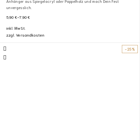
Anhänger aus Spiegelacryl oder Pappelholz und mach Dein Fest
unvergesslich.
5,90
€
–
7,90
€
inkl. MwSt.
zzgl.
Versandkosten
-25%