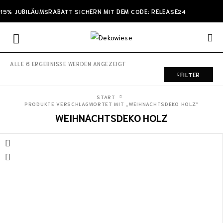
15% JUBILÄUMSRABATT SICHERN MIT DEM CODE: RELEASE24
ALLE 6 ERGEBNISSE WERDEN ANGEZEIGT
FILTER
START
PRODUKTE VERSCHLAGWORTET MIT „WEIHNACHTSDEKO HOLZ“
WEIHNACHTSDEKO HOLZ