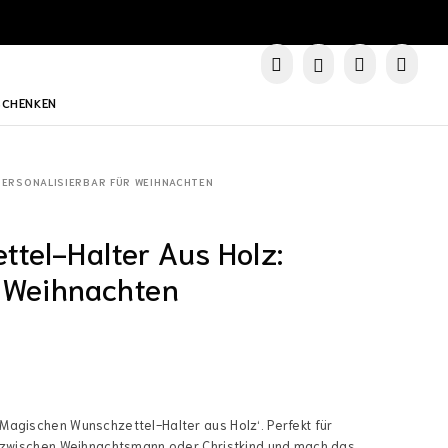
SCHENKEN
PERSONALISIERBAR FÜR WEIHNACHTEN
tel-Halter Aus Holz:
r Weihnachten
Magischen Wunschzettel-Halter aus Holz‘. Perfekt für
e zwischen Weihnachtsmann oder Christkind und mach das