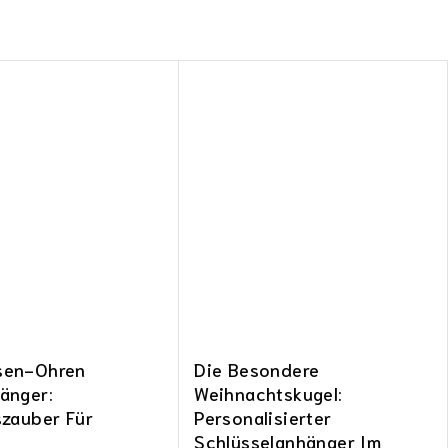
sen-Ohren
Die Besondere
änger:
Weihnachtskugel:
szauber Für
Personalisierter
Schlüsselanhänger Im