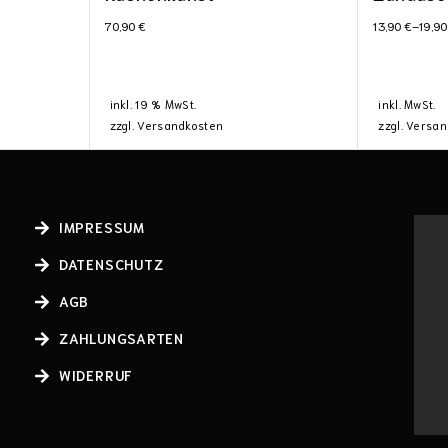
70,90
€
13,90
€
–
19,9
inkl. 19 % MwSt.
inkl. MwSt.
zzgl.
Versandkosten
zzgl.
Versan
IMPRESSUM
DATENSCHUTZ
AGB
ZAHLUNGSARTEN
WIDERRUF