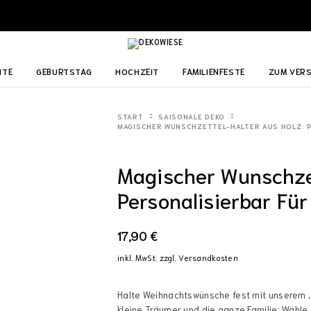
ITE
GEBURTSTAG
HOCHZEIT
FAMILIENFESTE
ZUM VER
START
SAISONALE DEKO
MAGISCHER WUNSCHZETTEL-HALTER AUS HOLZ: 
Magischer Wunschzet
Personalisierbar Fü
17,90
€
inkl. MwSt.
zzgl.
Versandkosten
Halte Weihnachtswünsche fest mit unserem ‚
kleine Träumer und die ganze Familie: Wähl