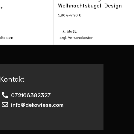
Weihnachtskugel-Design
0
€
5,90
€
–
7,90
€
inkl. MwSt.
dkosten
zzgl.
Versandkosten
Kontakt
072166382327
info@dekowiese.com