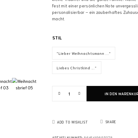
Fest mit einer persönlichen Note unvergessli
personalisierbar – ein zauberhaftes Zuhaus
macht.
STIL
"Lieber Weihnachtsmann ..."
Liebes Christkind ..."
IN DEN WARENKO
SHARE
ADD TO WISHLIST
ARTIKELNUMMER:
8645419893078-