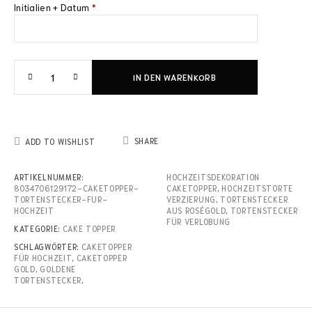
Initialien + Datum
*
IN DEN WARENKORB
SHARE
ADD TO WISHLIST
ARTIKELNUMMER:
HOCHZEITSDEKORATION
8034706129172-CAKETOPPER-
CAKETOPPER
,
HOCHZEITSTORTE
TORTENSTECKER-FUR-
VERZIERUNG
,
TORTENSTECKER
HOCHZEIT
AUS ROSÉGOLD
,
TORTENSTECKER
FÜR VERLOBUNG
KATEGORIE:
CAKE TOPPER
SCHLAGWÖRTER:
CAKETOPPER
FÜR HOCHZEIT
,
CAKETOPPER
GOLD
,
GOLDENE
TORTENSTECKER
,