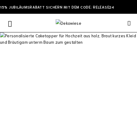
15% JUBILÄUMSRABATT SICHERN MIT DEM CODE: RELEASE24