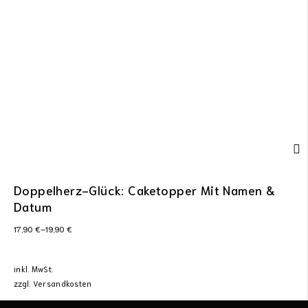
Doppelherz-Glück: Caketopper Mit Namen &
Datum
17,90
€
–
19,90
€
inkl. MwSt.
zzgl.
Versandkosten